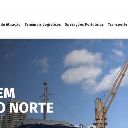
 de Atuação
Terminais Logísticos
Operações Portuárias
Transporte 
EM
O NORTE